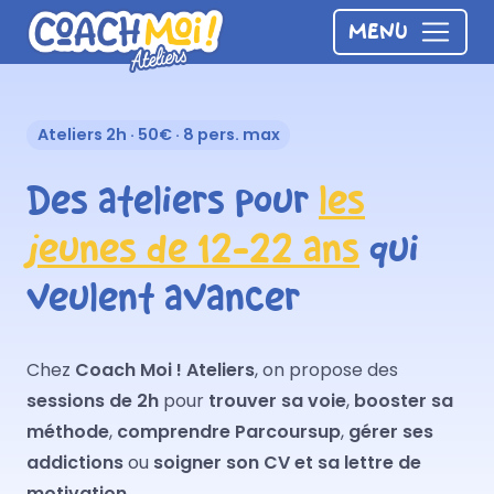
Panneau de gestion des cookies
MENU
Ateliers 2h · 50€ · 8 pers. max
Des ateliers pour
les
jeunes de 12-22 ans
qui
veulent avancer
Chez
Coach Moi ! Ateliers
, on propose des
sessions de 2h
pour
trouver sa voie
,
booster sa
méthode
,
comprendre Parcoursup
,
gérer ses
addictions
ou
soigner son CV et sa lettre de
motivation
.